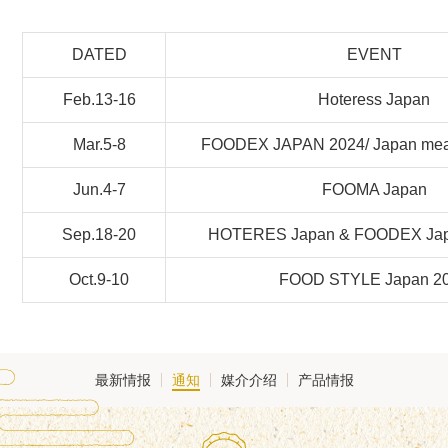
DATED
EVENT
Feb.13-16
Hoteress Japan
Mar.5-8
FOODEX JAPAN 2024/ Japan meat 
Jun.4-7
FOOMA Japan
Sep.18-20
HOTERES Japan & FOODEX Japa
Oct.9-10
FOOD STYLE Japan 2
最新情报
通知
媒介介绍
产品情报