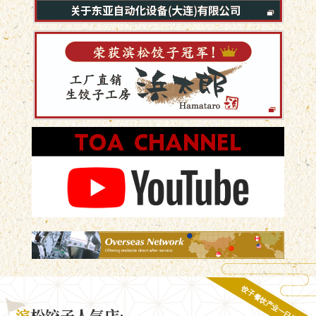
饺子餐饮产业一日体验
滨
松饺子人气店·